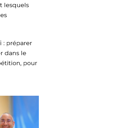
t lesquels
des
i : préparer
r dans le
tition, pour