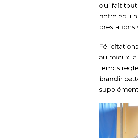
qui fait to
notre équip
prestations 
Félicitation
au mieux la 
temps régle
brandir cet
supplémenta