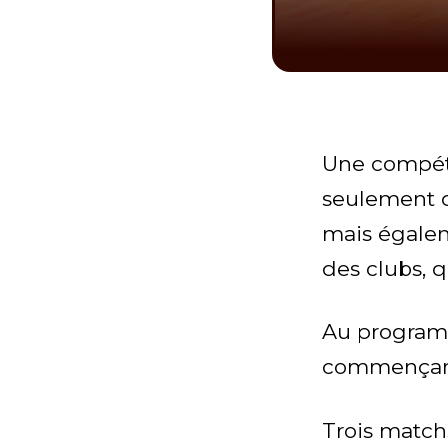
Une compéti
seulement d
mais égale
des clubs, q
Au programm
commençant 
Trois match