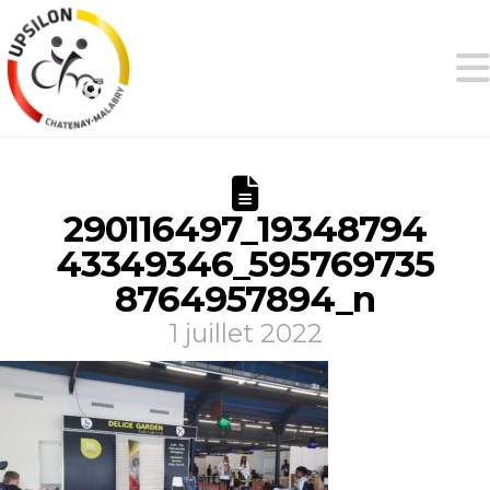
290116497_19348794
43349346_595769735
8764957894_n
1 juillet 2022