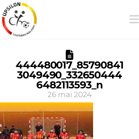
444480017_85790841
3049490_332650444
6482113593_n
26 mai 2024