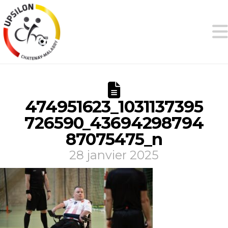
474951623_1031137395
726590_43694298794
87075475_n
28 janvier 2025