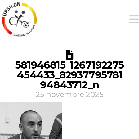
581946815_1267192275
454433_82937795781
94843712_n
25 novembre 2025