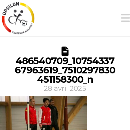
486540709_10754337
67963619_7510297830
451158300_n
28 avril 2025