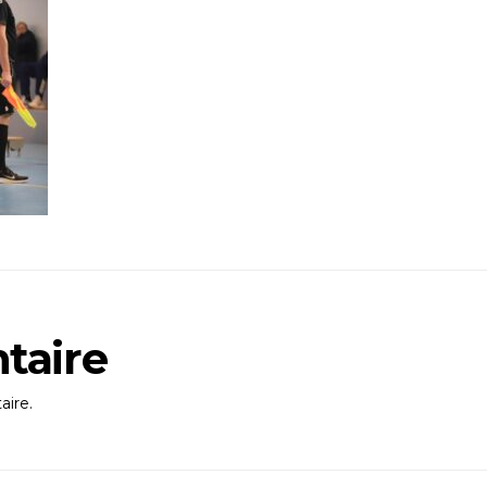
taire
ire.