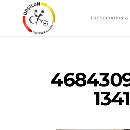
L’ASSOCIATION
4684309
134