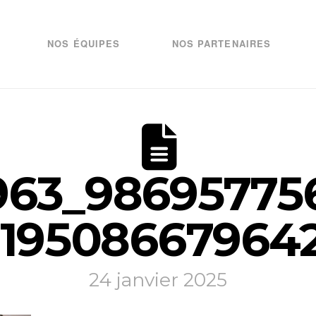
NOS ÉQUIPES
NOS PARTENAIRES
63_986957756
119508667964
24 janvier 2025