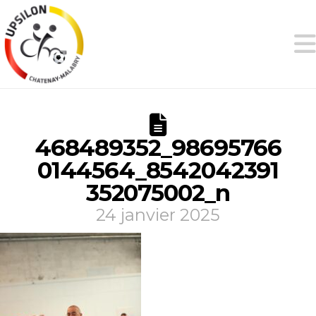
468489352_98695766
0144564_8542042391
352075002_n
24 janvier 2025