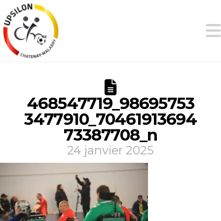
468547719_98695753
3477910_70461913694
73387708_n
24 janvier 2025