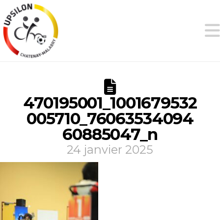
470195001_1001679532
005710_76063534094
60885047_n
24 janvier 2025