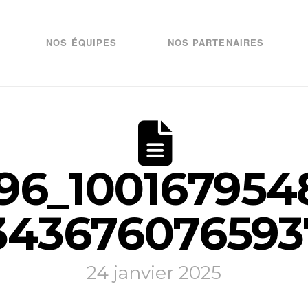
NOS ÉQUIPES
NOS PARTENAIRES
96_100167954
343676076593
24 janvier 2025