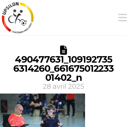
490477631_109192735
6314260_661675012233
01402_n
28 avril 2025