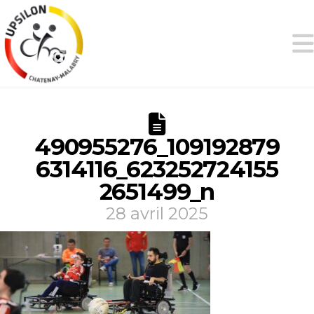
490955276_109192879
6314116_623252724155
2651499_n
28 avril 2025