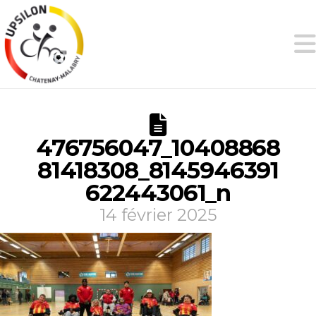
476756047_10408868
81418308_8145946391
622443061_n
14 février 2025