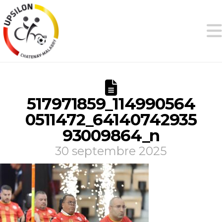
517971859_114990564
0511472_64140742935
93009864_n
30 septembre 2025