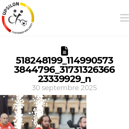
518248199_114990573
3844796_31731326366
23339929_n
30 septembre 2025