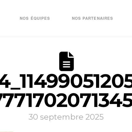
NOS ÉQUIPES
NOS PARTENAIRES
4_1149905120
77170207134
30 septembre 2025