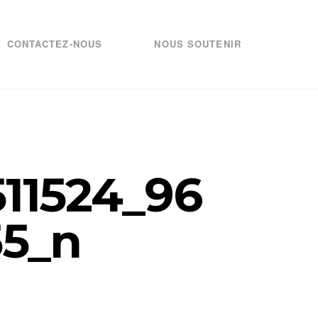
CONTACTEZ-NOUS
NOUS SOUTENIR
511524_96
55_n