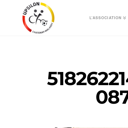
L’ASSOCIATION
51826221
087