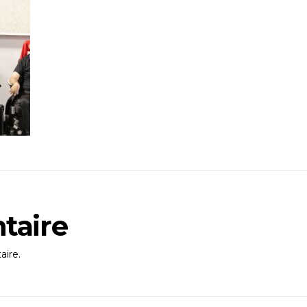
taire
ire.