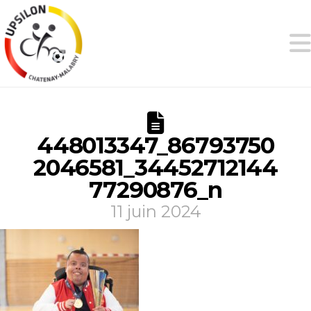
448013347_86793750
2046581_34452712144
77290876_n
11 juin 2024