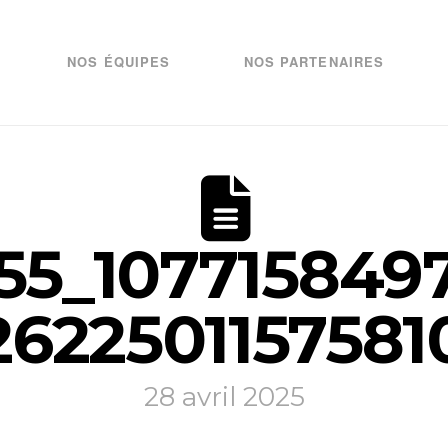
NOS ÉQUIPES
NOS PARTENAIRES
55_1077158497
2622501157581
28 avril 2025