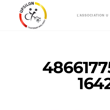
L’ASSOCIATION
4866177
164