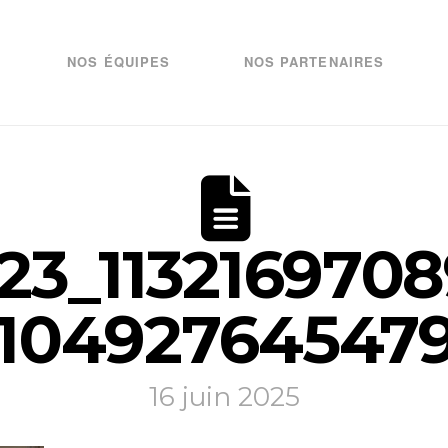
NOS ÉQUIPES
NOS PARTENAIRES
23_1132169708
10492764547
16 juin 2025