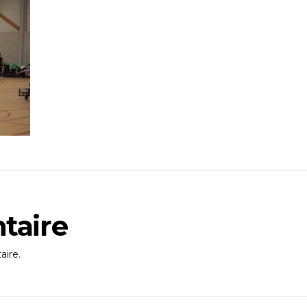
taire
ire.