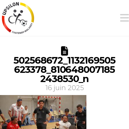
502568672_1132169505
623378_810648007185
2438530_n
16 juin 2025