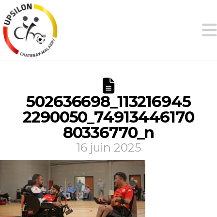
502636698_113216945
2290050_74913446170
80336770_n
16 juin 2025