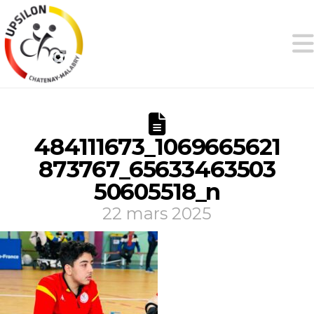
484111673_1069665621
873767_65633463503
50605518_n
22 mars 2025