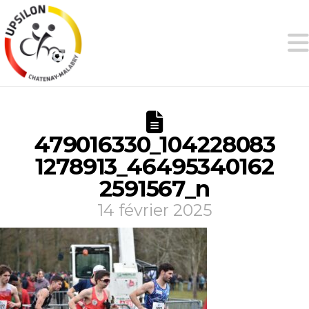
479016330_104228083
1278913_46495340162
2591567_n
14 février 2025