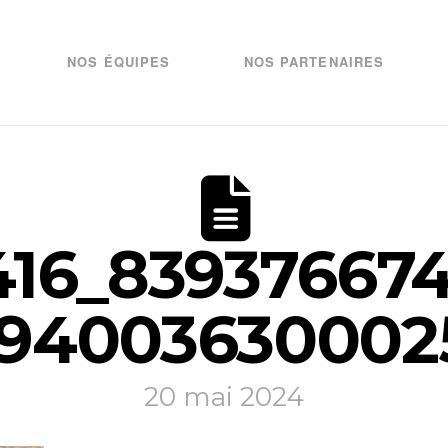
NOS ÉQUIPES
NOS PARTENAIRES
16_83937667
694003630002
20 mai 2024