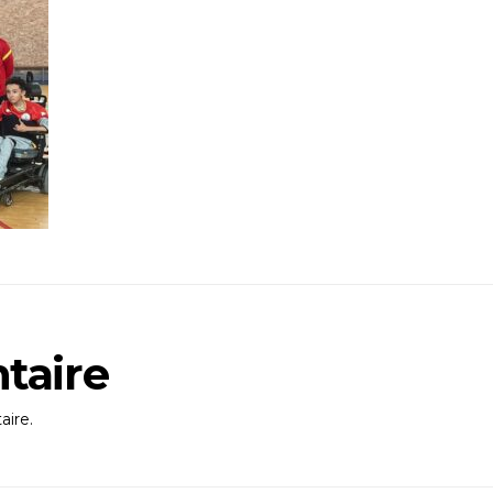
taire
ire.