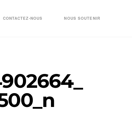
CONTACTEZ-NOUS
NOUS SOUTENIR
4902664_
500_n