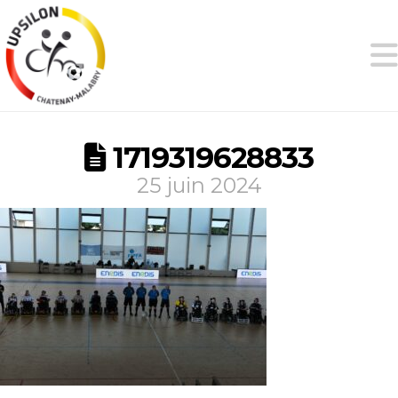
1719319628833
25 juin 2024